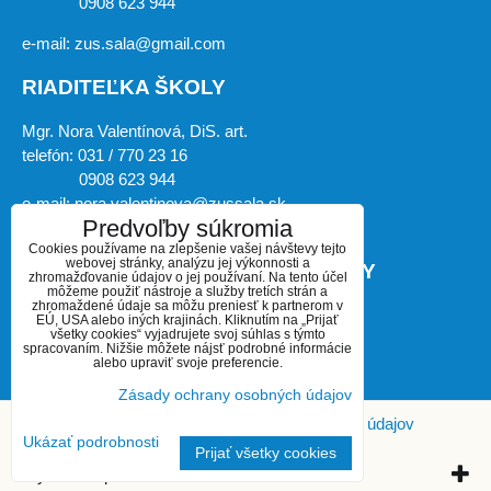
0908 623 944
e-mail: zus.sala@gmail.com
RIADITEĽKA ŠKOLY
Mgr. Nora Valentínová, DiS. art.
telefón: 031 / 770 23 16
0908 623 944
e-mail: nora.valentinova@zussala.sk
Predvoľby súkromia
Cookies používame na zlepšenie vašej návštevy tejto
webovej stránky, analýzu jej výkonnosti a
ZÁSTUPKYŇA RIADITEĽKY ŠKOLY
zhromažďovanie údajov o jej používaní. Na tento účel
môžeme použiť nástroje a služby tretích strán a
zhromaždené údaje sa môžu preniesť k partnerom v
Mgr. art. Miroslava Košíková, PhD.
EÚ, USA alebo iných krajinách. Kliknutím na „Prijať
všetky cookies“ vyjadrujete svoj súhlas s týmto
telefón: 031 / 770 23 16
spracovaním. Nižšie môžete nájsť podrobné informácie
0908 623 944
alebo upraviť svoje preferencie.
e-mail: kosikova.ho@zussala.sk
Zásady ochrany osobných údajov
Predvoľby súkromia
Zásady ochrany osobných údajov
Ukázať podrobnosti
Prijať všetky cookies
Vytvorené pomocou:
BiznisWeb.sk