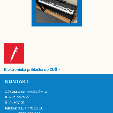
Elektronická prihláška do ZUŠ
»
KONTAKT
Základná umelecká škola
Kukučínova 27
Šaľa 927 01
telefón: 031 / 770 23 16