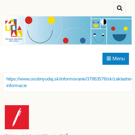
Menu
https
://www.osobnyudaj.sk/informovanie/37863576/sk/zakladne-
informacie