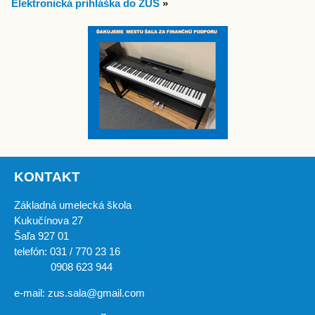
Elektronická prihláška do ZUŠ
»
KONTAKT
Základná umelecká škola
Kukučínova 27
Šaľa 927 01
telefón: 031 / 770 23 16
0908 623 944
e-mail: zus.sala@gmail.com