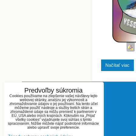
Načítať viac
Predvoľby súkromia
KONTAKT
Cookies používame na zlepšenie vašej návštevy tejto
webovej stránky, analýzu jej výkonnosti a
zhromažďovanie údajov o jej používaní. Na tento účel
Základná umelecká škola
môžeme použiť nástroje a služby tretích strán a
zhromaždené údaje sa môžu preniesť k partnerom v
Kukučínova 27
EÚ, USA alebo iných krajinách. Kliknutím na „Prijať
Šaľa 927 01
všetky cookies“ vyjadrujete svoj súhlas s týmto
spracovaním. Nižšie môžete nájsť podrobné informácie
telefón: 031 / 770 23 16
alebo upraviť svoje preferencie.
0908 623 944