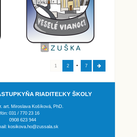
1
2
7
ÁSTUPKYŇA RIADITEĽKY ŠKOLY
. art. Miroslava Košíková, PhD.
efón: 031 / 770 23 16
908 623 944
ail: kosikova.ho@zussala.sk