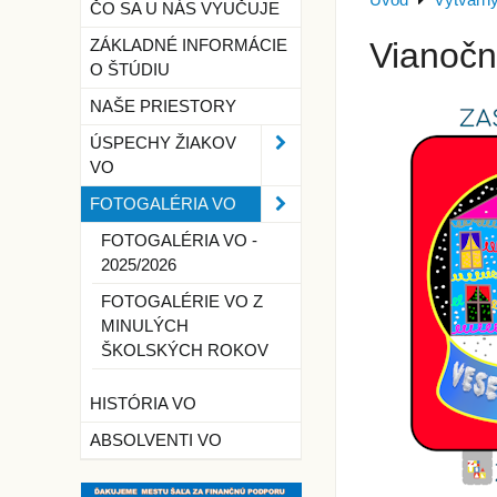
Úvod
Výtvarn
ČO SA U NÁS VYUČUJE
Vianočn
ZÁKLADNÉ INFORMÁCIE
O ŠTÚDIU
NAŠE PRIESTORY
ÚSPECHY ŽIAKOV
VO
FOTOGALÉRIA VO
FOTOGALÉRIA VO -
2025/2026
FOTOGALÉRIE VO Z
MINULÝCH
ŠKOLSKÝCH ROKOV
HISTÓRIA VO
ABSOLVENTI VO