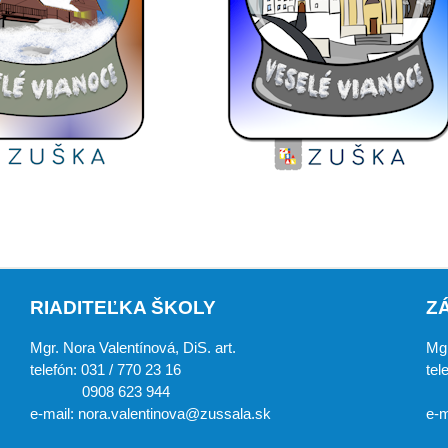
RIADITEĽKA ŠKOLY
Z
Mgr. Nora Valentínová, DiS. art.
Mgr
telefón: 031 / 770 23 16
tel
0908 623 944
0
e-mail: nora.valentinova@zussala.sk
e-m