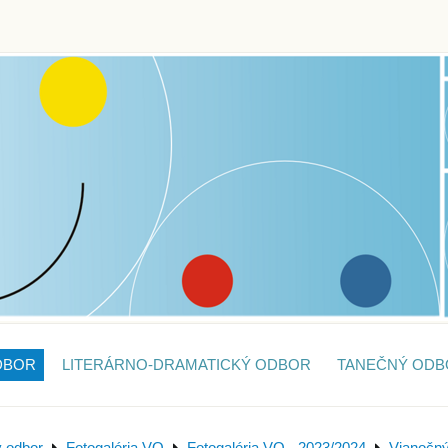
DBOR
LITERÁRNO-DRAMATICKÝ ODBOR
TANEČNÝ ODB