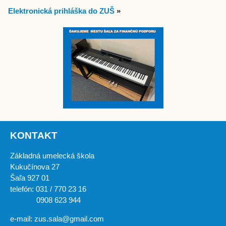
Elektronická prihláška do ZUŠ
»
KONTAKT
Základná umelecká škola
Kukučínova 27
Šaľa 927 01
telefón: 031 / 770 23 16
0908 623 944
e-mail: zus.sala@gmail.com