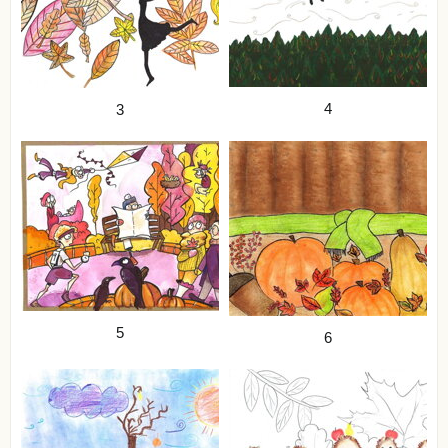
4
3
5
6