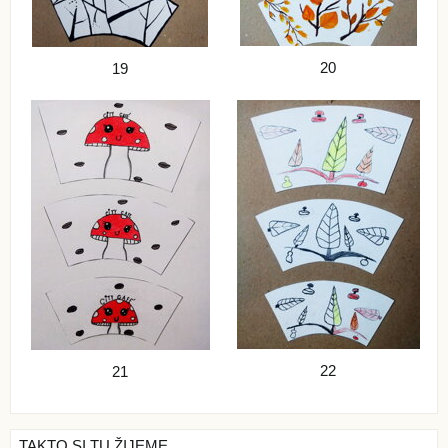
20
19
22
21
TAKTO SI TU ŽIJEME