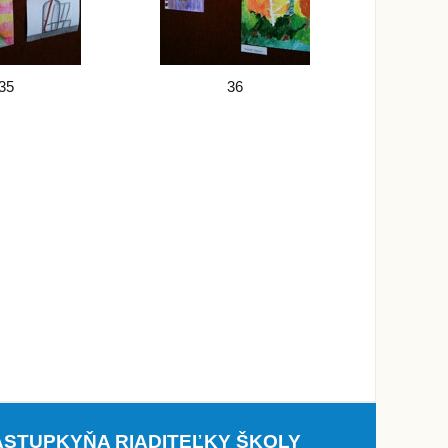
35
36
ÁSTUPKYŇA RIADITEĽKY ŠKOLY