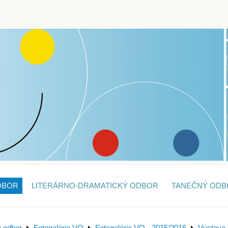
DBOR
LITERÁRNO-DRAMATICKÝ ODBOR
TANEČNÝ ODB