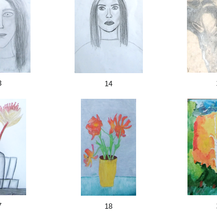
3
14
7
18