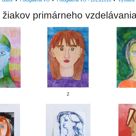
ý odbor
Fotogaléria VO
Fotogaléria VO - 2015/2016
Výstava 
 žiakov primárneho vzdelávania 
2