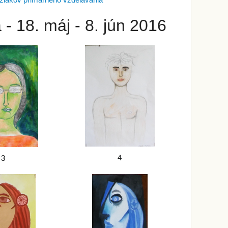
žiakov primárneho vzdelávania
- 18. máj - 8. jún 2016
4
3