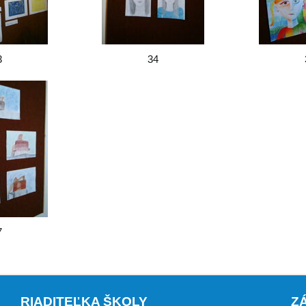
3
34
7
RIADITEĽKA ŠKOLY
Z