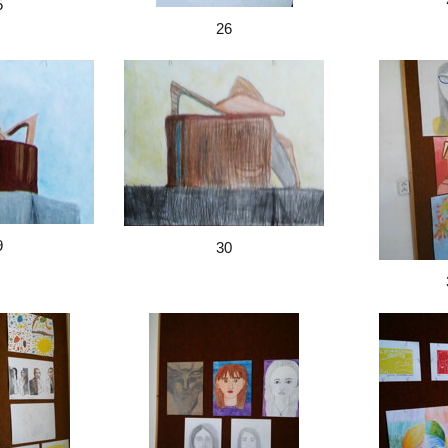
5
26
9
30