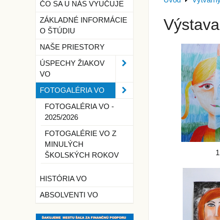
Úvod
Výtvarn
ČO SA U NÁS VYUČUJE
Výstava
ZÁKLADNÉ INFORMÁCIE
O ŠTÚDIU
NAŠE PRIESTORY
ÚSPECHY ŽIAKOV
VO
FOTOGALÉRIA VO
FOTOGALÉRIA VO -
2025/2026
FOTOGALÉRIE VO Z
MINULÝCH
1
ŠKOLSKÝCH ROKOV
HISTÓRIA VO
ABSOLVENTI VO