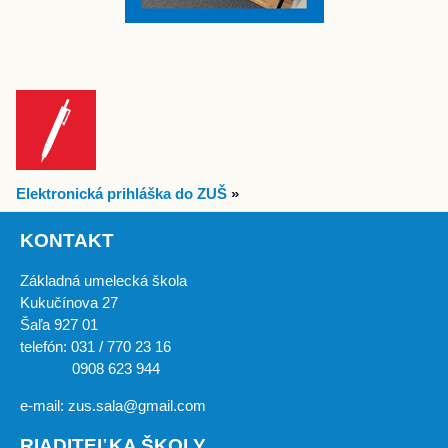
Elektronická prihláška do ZUŠ
»
KONTAKT
Základná umelecká škola
Kukučínova 27
Šaľa 927 01
telefón: 031 / 770 23 16
0908 623 944
e-mail: zus.sala@gmail.com
RIADITEĽKA ŠKOLY