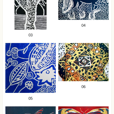
04
03
06
05