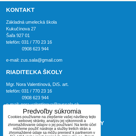
KONTAKT
Základná umelecká škola
Kukučínova 27
Šaľa 927 01
telefón: 031 / 770 23 16
0908 623 944
e-mail: zus.sala@gmail.com
RIADITEĽKA ŠKOLY
Mgr. Nora Valentínová, DiS. art.
telefón: 031 / 770 23 16
0908 623 944
e-mail: nora.valentinova@zussala.sk
Predvoľby súkromia
Cookies používame na zlepšenie vašej návštevy tejto
webovej stránky, analýzu jej výkonnosti a
ZÁSTUPKYŇA RIADITEĽKY ŠKOLY
zhromažďovanie údajov o jej používaní. Na tento účel
môžeme použiť nástroje a služby tretích strán a
zhromaždené údaje sa môžu preniesť k partnerom v
Mgr. art. Miroslava Košíková, PhD.