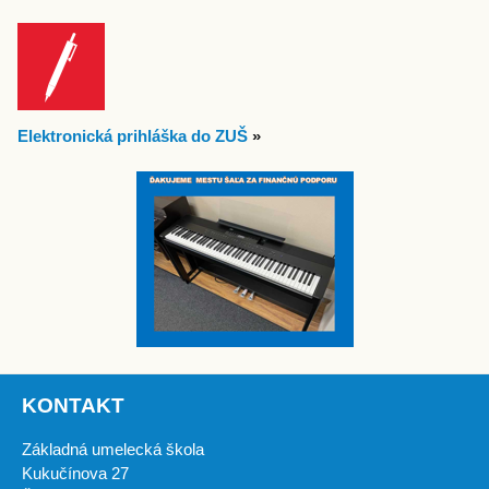
Elektronická prihláška do ZUŠ
»
KONTAKT
Základná umelecká škola
Kukučínova 27