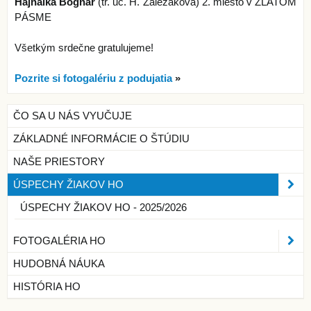
Hajnalka Bognár
(tr. uč. H. Záležáková) 2. miesto v ZLATOM
PÁSME
Všetkým srdečne gratulujeme!
Pozrite si fotogalériu z podujatia
»
ČO SA U NÁS VYUČUJE
ZÁKLADNÉ INFORMÁCIE O ŠTÚDIU
NAŠE PRIESTORY
ÚSPECHY ŽIAKOV HO
ÚSPECHY ŽIAKOV HO - 2025/2026
FOTOGALÉRIA HO
HUDOBNÁ NÁUKA
HISTÓRIA HO