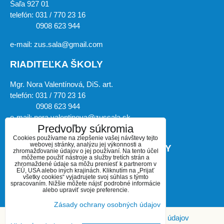
Šaľa 927 01
telefón: 031 / 770 23 16
0908 623 944
e-mail: zus.sala@gmail.com
RIADITEĽKA ŠKOLY
Mgr. Nora Valentínová, DiS. art.
telefón: 031 / 770 23 16
0908 623 944
e-mail: nora.valentinova@zussala.sk
Predvoľby súkromia
Cookies používame na zlepšenie vašej návštevy tejto
webovej stránky, analýzu jej výkonnosti a
ZÁSTUPKYŇA RIADITEĽKY ŠKOLY
zhromažďovanie údajov o jej používaní. Na tento účel
môžeme použiť nástroje a služby tretích strán a
zhromaždené údaje sa môžu preniesť k partnerom v
Mgr. art. Miroslava Košíková, PhD.
EÚ, USA alebo iných krajinách. Kliknutím na „Prijať
všetky cookies“ vyjadrujete svoj súhlas s týmto
telefón: 031 / 770 23 16
spracovaním. Nižšie môžete nájsť podrobné informácie
alebo upraviť svoje preferencie.
0908 623 944
e-mail: kosikova.ho@zussala.sk
Zásady ochrany osobných údajov
Predvoľby súkromia
Zásady ochrany osobných údajov