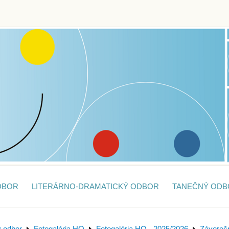
DBOR
LITERÁRNO-DRAMATICKÝ ODBOR
TANEČNÝ ODB