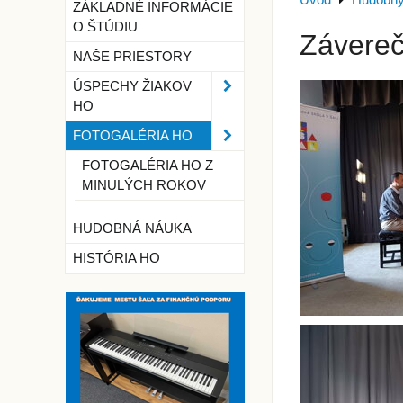
Úvod
Hudobný
ZÁKLADNÉ INFORMÁCIE
O ŠTÚDIU
Závereč
NAŠE PRIESTORY
ÚSPECHY ŽIAKOV
HO
FOTOGALÉRIA HO
FOTOGALÉRIA HO Z
MINULÝCH ROKOV
HUDOBNÁ NÁUKA
HISTÓRIA HO