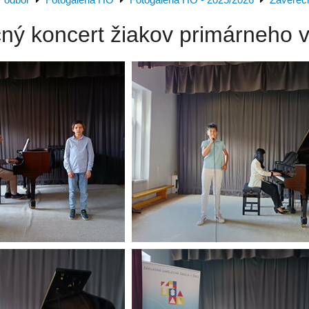
 odbor
Fotogaléria HO
Fotogaléria HO - 2025/2026
Záverečn
ný koncert žiakov primárneho v