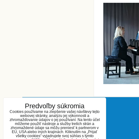
Predvoľby súkromia
KONTAKT
Cookies používame na zlepšenie vašej návštevy tejto
webovej stránky, analýzu jej výkonnosti a
zhromažďovanie údajov o jej používaní. Na tento účel
Základná umelecká škola
môžeme použiť nástroje a služby tretích strán a
zhromaždené údaje sa môžu preniesť k partnerom v
Kukučínova 27
EÚ, USA alebo iných krajinách. Kliknutím na „Prijať
Šaľa 927 01
všetky cookies“ vyjadrujete svoj súhlas s týmto