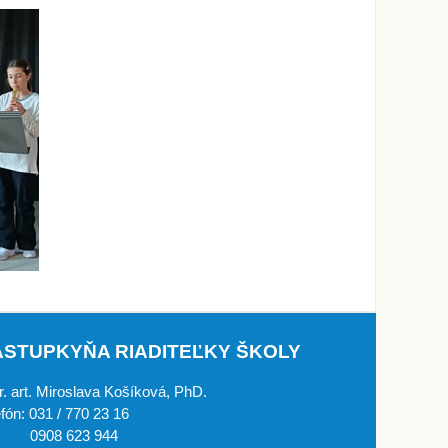
ÁSTUPKYŇA RIADITEĽKY ŠKOLY
. art. Miroslava Košíková, PhD.
efón: 031 / 770 23 16
908 623 944