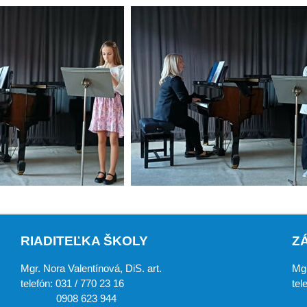
RIADITEĽKA ŠKOLY
Z
Mgr. Nora Valentínová, DiS. art.
Mgr
telefón: 031 / 770 23 16
tel
0908 623 944
0