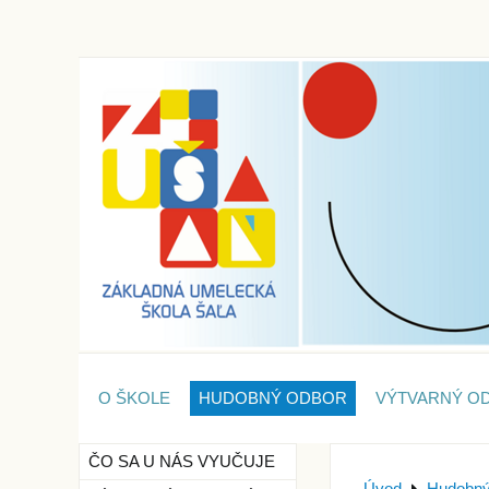
O ŠKOLE
HUDOBNÝ ODBOR
VÝTVARNÝ O
ČO SA U NÁS VYUČUJE