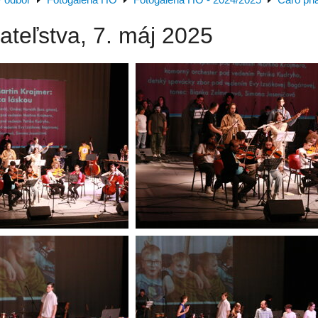
 odbor
Fotogaléria HO
Fotogaléria HO - 2024/2025
Čaro pri
ateľstva, 7. máj 2025