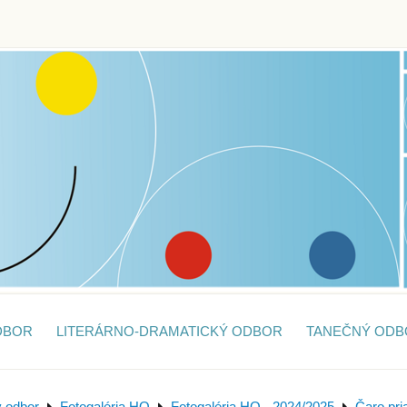
DBOR
LITERÁRNO-DRAMATICKÝ ODBOR
TANEČNÝ ODB