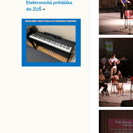
Elektronická prihláška
do ZUŠ
»