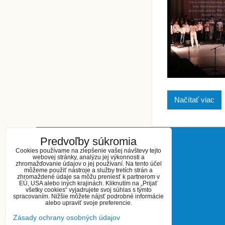
Načítať viac
Predvoľby súkromia
KONTAKT
Cookies používame na zlepšenie vašej návštevy tejto
webovej stránky, analýzu jej výkonnosti a
zhromažďovanie údajov o jej používaní. Na tento účel
Základná umelecká škola
môžeme použiť nástroje a služby tretích strán a
zhromaždené údaje sa môžu preniesť k partnerom v
Kukučínova 27
EÚ, USA alebo iných krajinách. Kliknutím na „Prijať
Šaľa 927 01
všetky cookies“ vyjadrujete svoj súhlas s týmto
spracovaním. Nižšie môžete nájsť podrobné informácie
telefón: 031 / 770 23 16
alebo upraviť svoje preferencie.
0908 623 944
Zásady ochrany osobných údajov