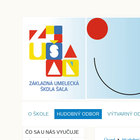
O ŠKOLE
HUDOBNÝ ODBOR
VÝTVARNÝ O
ČO SA U NÁS VYUČUJE