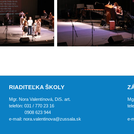
RIADITEĽKA ŠKOLY
Z
Mgr. Nora Valentínová, DiS. art.
Mgr
telefón: 031 / 770 23 16
tel
0908 623 944
0
e-mail: nora.valentinova@zussala.sk
e-m