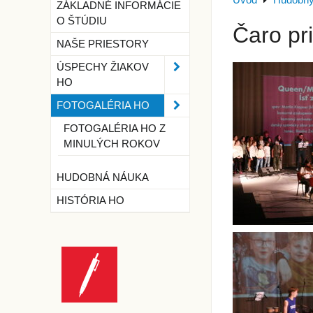
Úvod
Hudobný
ZÁKLADNÉ INFORMÁCIE
O ŠTÚDIU
Čaro pri
NAŠE PRIESTORY
ÚSPECHY ŽIAKOV
HO
FOTOGALÉRIA HO
FOTOGALÉRIA HO Z
MINULÝCH ROKOV
HUDOBNÁ NÁUKA
HISTÓRIA HO