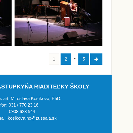
1
2
5
ÁSTUPKYŇA RIADITEĽKY ŠKOLY
. art. Miroslava Košíková, PhD.
efón: 031 / 770 23 16
908 623 944
ail: kosikova.ho@zussala.sk