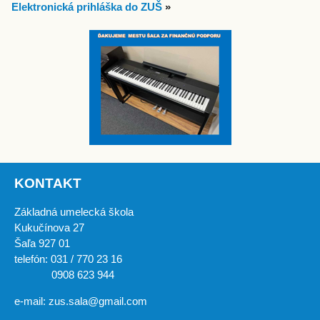
Elektronická prihláška do ZUŠ
»
KONTAKT
Základná umelecká škola
Kukučínova 27
Šaľa 927 01
telefón: 031 / 770 23 16
0908 623 944
e-mail: zus.sala@gmail.com