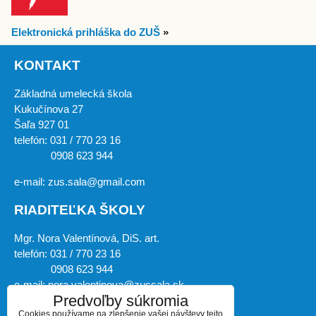
Elektronická prihláška do ZUŠ
»
KONTAKT
Základná umelecká škola
Kukučínova 27
Šaľa 927 01
telefón: 031 / 770 23 16
0908 623 944
e-mail: zus.sala@gmail.com
RIADITEĽKA ŠKOLY
Mgr. Nora Valentínová, DiS. art.
telefón: 031 / 770 23 16
0908 623 944
e-mail: nora.valentinova@zussala.sk
Predvoľby súkromia
Cookies používame na zlepšenie vašej návštevy tejto