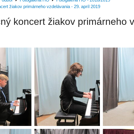
 odbor
Fotogaléria HO
Fotogaléria HO - 2018/2019
ert žiakov primárneho vzdelávania - 29. apríl 2019
ný koncert žiakov primárneho vz