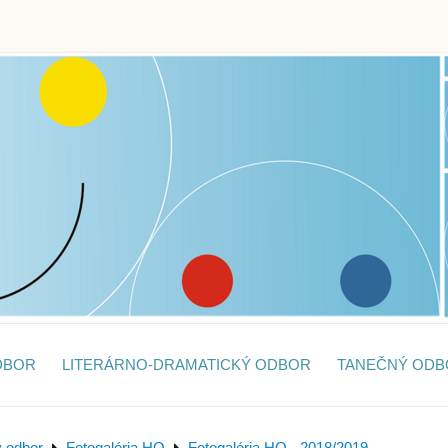
DBOR
LITERÁRNO-DRAMATICKÝ ODBOR
TANEČNÝ ODB