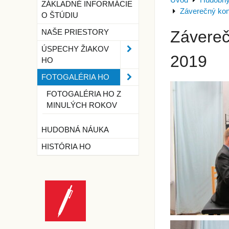
Úvod
Hudobný
ZÁKLADNÉ INFORMÁCIE
Záverečný konc
O ŠTÚDIU
Závereč
NAŠE PRIESTORY
ÚSPECHY ŽIAKOV
2019
HO
FOTOGALÉRIA HO
FOTOGALÉRIA HO Z
MINULÝCH ROKOV
HUDOBNÁ NÁUKA
HISTÓRIA HO