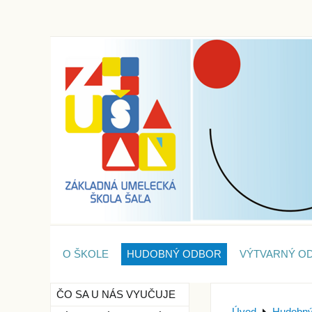
O ŠKOLE
HUDOBNÝ ODBOR
VÝTVARNÝ O
ČO SA U NÁS VYUČUJE