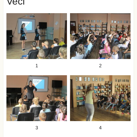
Veči
1
2
3
4