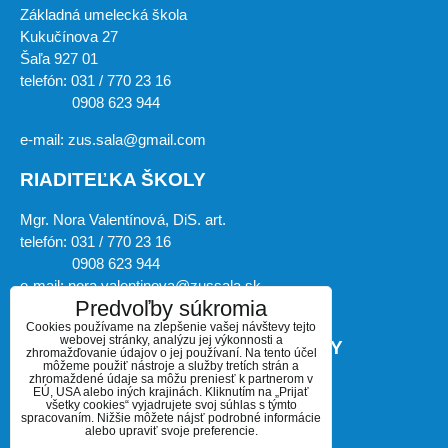
Základná umelecká škola
Kukučínova 27
Šaľa 927 01
telefón: 031 / 770 23 16
0908 623 944
e-mail: zus.sala@gmail.com
RIADITEĽKA ŠKOLY
Mgr. Nora Valentínová, DiS. art.
telefón: 031 / 770 23 16
0908 623 944
e-mail: nora.valentinova@zussala.sk
Predvoľby súkromia
Cookies používame na zlepšenie vašej návštevy tejto
webovej stránky, analýzu jej výkonnosti a
ZÁSTUPKYŇA RIADITEĽKY ŠKOLY
zhromažďovanie údajov o jej používaní. Na tento účel
môžeme použiť nástroje a služby tretích strán a
zhromaždené údaje sa môžu preniesť k partnerom v
Mgr. art. Miroslava Košíková, PhD.
EÚ, USA alebo iných krajinách. Kliknutím na „Prijať
všetky cookies“ vyjadrujete svoj súhlas s týmto
telefón: 031 / 770 23 16
spracovaním. Nižšie môžete nájsť podrobné informácie
alebo upraviť svoje preferencie.
0908 623 944