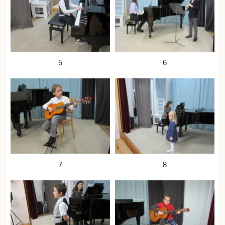
5
6
7
8