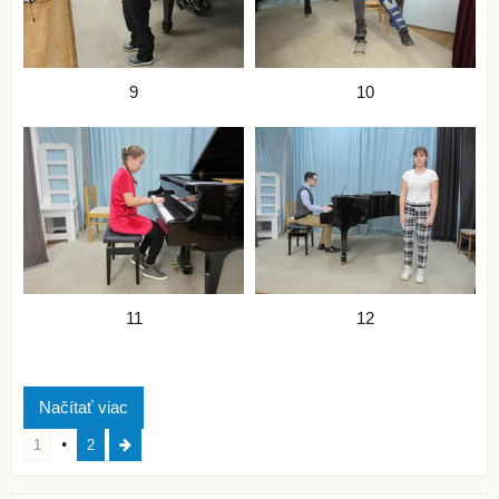
9
10
11
12
Načítať viac
1
2