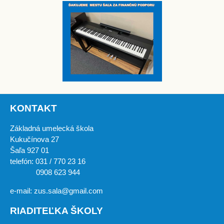
KONTAKT
Základná umelecká škola
Kukučínova 27
Šaľa 927 01
telefón: 031 / 770 23 16
0908 623 944
e-mail: zus.sala@gmail.com
RIADITEĽKA ŠKOLY