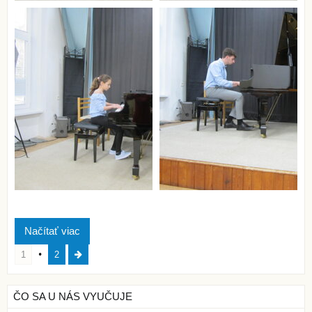
Načítať viac
1
2
ČO SA U NÁS VYUČUJE