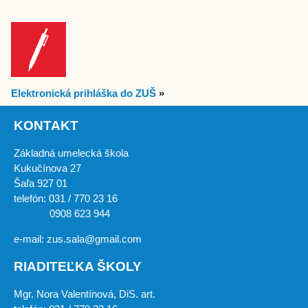
Elektronická prihláška do ZUŠ
»
KONTAKT
Základná umelecká škola
Kukučínova 27
Šaľa 927 01
telefón: 031 / 770 23 16
0908 623 944
e-mail: zus.sala@gmail.com
RIADITEĽKA ŠKOLY
Mgr. Nora Valentínová, DiS. art.