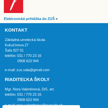
Elektronická prihláška do ZUŠ
»
KONTAKT
Základná umelecká škola
Kukučínova 27
Šaľa 927 01
telefón: 031 / 770 23 16
0908 623 944
e-mail: zus.sala@gmail.com
RIADITEĽKA ŠKOLY
Mgr. Nora Valentínová, DiS. art.
telefón: 031 / 770 23 16
0908 623 944
e-mail: nora.valentinova@zussala.sk