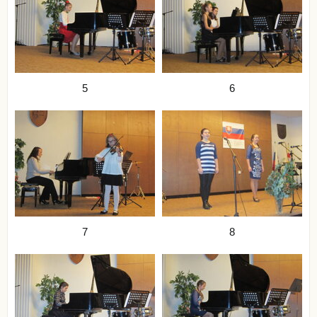
5
6
7
8