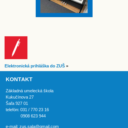
Elektronická prihláška do ZUŠ
»
KONTAKT
Základná umelecká škola
Kukučínova 27
Šaľa 927 01
telefón: 031 / 770 23 16
0908 623 944
e-mail: zus.sala@gmail.com