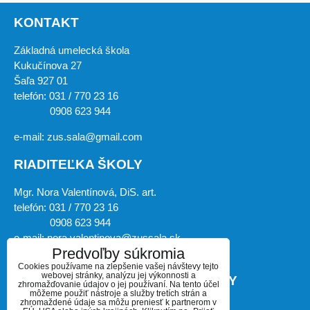
KONTAKT
Základná umelecká škola
Kukučínova 27
Šaľa 927 01
telefón: 031 / 770 23 16
0908 623 944
e-mail: zus.sala@gmail.com
RIADITEĽKA ŠKOLY
Mgr. Nora Valentínová, DiS. art.
telefón: 031 / 770 23 16
0908 623 944
e-mail: nora.valentinova@zussala.sk
Predvoľby súkromia
Cookies používame na zlepšenie vašej návštevy tejto
webovej stránky, analýzu jej výkonnosti a
ZÁSTUPKYŇA RIADITEĽKY ŠKOLY
zhromažďovanie údajov o jej používaní. Na tento účel
môžeme použiť nástroje a služby tretích strán a
zhromaždené údaje sa môžu preniesť k partnerom v
Mgr. art. Miroslava Košíková, PhD.