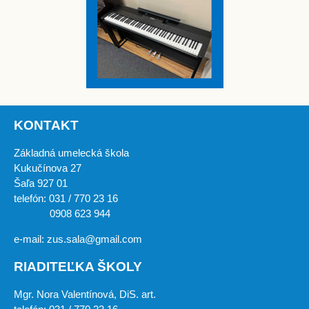
KONTAKT
Základná umelecká škola
Kukučínova 27
Šaľa 927 01
telefón: 031 / 770 23 16
0908 623 944
e-mail: zus.sala@gmail.com
RIADITEĽKA ŠKOLY
Mgr. Nora Valentínová, DiS. art.