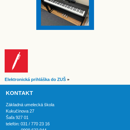
Elektronická prihláška do ZUŠ
»
KONTAKT
Základná umelecká škola
Kukučínova 27
Šaľa 927 01
telefón: 031 / 770 23 16