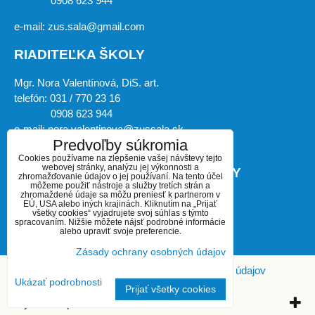
0908 623 944
e-mail: zus.sala@gmail.com
RIADITEĽKA ŠKOLY
Mgr. Nora Valentínová, DiS. art.
telefón: 031 / 770 23 16
0908 623 944
e-mail: nora.valentinova@zussala.sk
Predvoľby súkromia
Cookies používame na zlepšenie vašej návštevy tejto
webovej stránky, analýzu jej výkonnosti a
ZÁSTUPKYŇA RIADITEĽKY ŠKOLY
zhromažďovanie údajov o jej používaní. Na tento účel
môžeme použiť nástroje a služby tretích strán a
zhromaždené údaje sa môžu preniesť k partnerom v
Mgr. art. Miroslava Košíková, PhD.
EÚ, USA alebo iných krajinách. Kliknutím na „Prijať
všetky cookies“ vyjadrujete svoj súhlas s týmto
telefón: 031 / 770 23 16
spracovaním. Nižšie môžete nájsť podrobné informácie
0908 623 944
alebo upraviť svoje preferencie.
e-mail: kosikova.ho@zussala.sk
Zásady ochrany osobných údajov
Predvoľby súkromia
Zásady ochrany osobných údajov
Ukázať podrobnosti
Prijať všetky cookies
Vytvorené pomocou:
BiznisWeb.sk