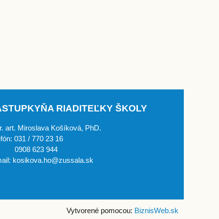
ÁSTUPKYŇA RIADITEĽKY ŠKOLY
. art. Miroslava Košíková, PhD.
efón: 031 / 770 23 16
908 623 944
ail: kosikova.ho@zussala.sk
Vytvorené pomocou:
BiznisWeb.sk