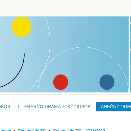
DBOR
LITERÁRNO-DRAMATICKÝ ODBOR
TANEČNÝ ODB