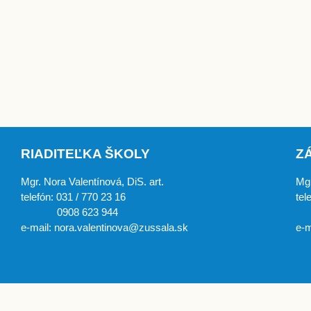
RIADITEĽKA ŠKOLY
Z
Mgr. Nora Valentínová, DiS. art.
Mgr
telefón: 031 / 770 23 16
tel
0908 623 944
0
e-mail: nora.valentinova@zussala.sk
e-m