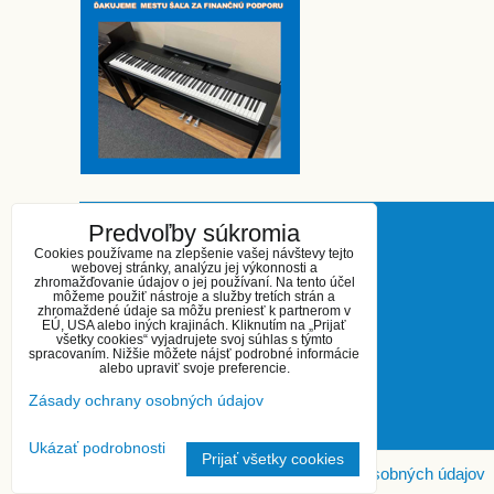
Predvoľby súkromia
KONTAKT
Cookies používame na zlepšenie vašej návštevy tejto
webovej stránky, analýzu jej výkonnosti a
zhromažďovanie údajov o jej používaní. Na tento účel
Základná umelecká škola
môžeme použiť nástroje a služby tretích strán a
zhromaždené údaje sa môžu preniesť k partnerom v
Kukučínova 27
EÚ, USA alebo iných krajinách. Kliknutím na „Prijať
Šaľa 927 01
všetky cookies“ vyjadrujete svoj súhlas s týmto
spracovaním. Nižšie môžete nájsť podrobné informácie
telefón: 031 / 770 23 16
alebo upraviť svoje preferencie.
0908 623 944
Zásady ochrany osobných údajov
e-mail: zus.sala@gmail.com
Ukázať podrobnosti
Prijať všetky cookies
Predvoľby súkromia
Zásady ochrany osobných údajov