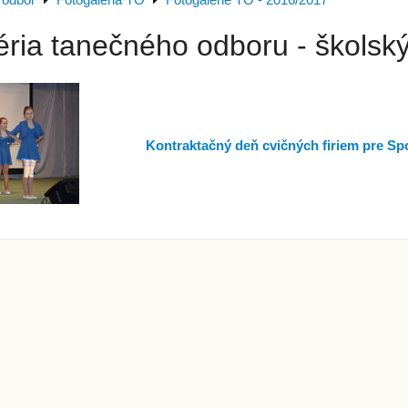
 odbor
Fotogaléria TO
Fotogalérie TO - 2016/2017
éria tanečného odboru - školsk
Kontraktačný deň cvičných firiem pre Spo