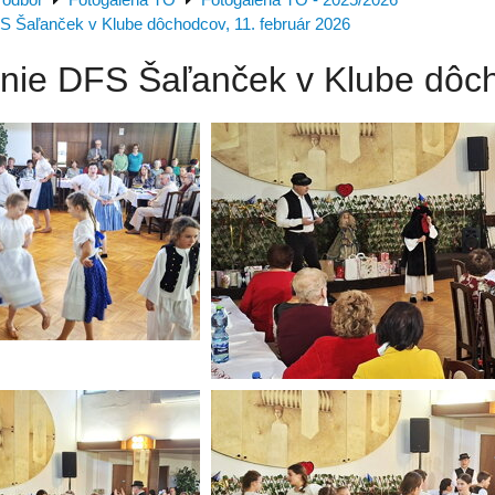
 odbor
Fotogaléria TO
Fotogaléria TO - 2025/2026
S Šaľanček v Klube dôchodcov, 11. február 2026
nie DFS Šaľanček v Klube dôch