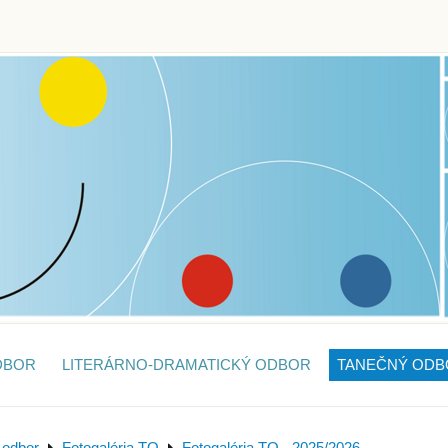
DBOR
LITERÁRNO-DRAMATICKÝ ODBOR
TANEČNÝ ODB