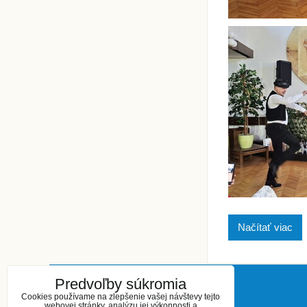
Načítať viac
Predvoľby súkromia
KONTAKT
Cookies používame na zlepšenie vašej návštevy tejto
webovej stránky, analýzu jej výkonnosti a