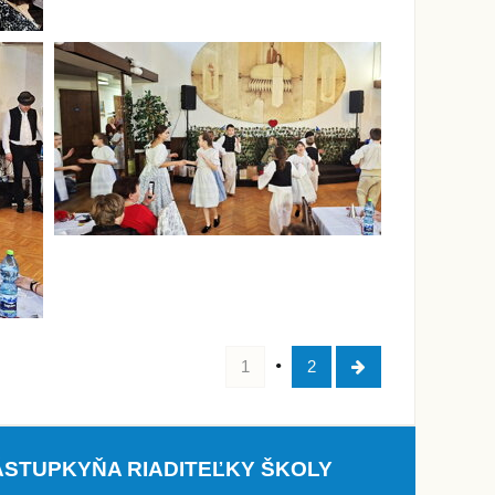
1
2
ÁSTUPKYŇA RIADITEĽKY ŠKOLY