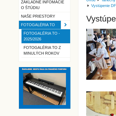
Úvod
Tanečný
ZÁKLADNÉ INFOMÁCIE
Vystúpenie DF
O ŠTÚDIU
Vystúpe
NAŠE PRIESTORY
FOTOGALÉRIA TO
FOTOGALÉRIA TO -
2025/2026
FOTOGALÉRIA TO Z
MINULÝCH ROKOV