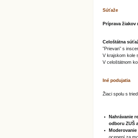
Súťaže
Príprava žiakov
Celoštátna súťaž
"Prievan" s inscen
V krajskom kole 
V celoštátnom ko
Iné podujatia
Žiaci spolu s tried
Nahrávanie re
odboru ZUŠ a
Moderovanie c
ocenení za mod