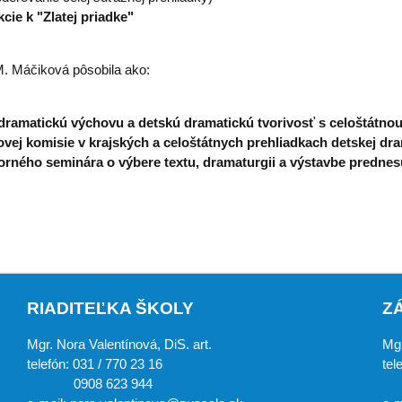
cie k "Zlatej priadke"
M. Máčiková pôsobila ako:
 dramatickú výchovu a detskú dramatickú tvorivosť s celoštátn
vej komisie v krajských a celoštátnych prehliadkach detskej dram
rného seminára o výbere textu, dramaturgii a výstavbe prednesu
RIADITEĽKA ŠKOLY
Z
Mgr. Nora Valentínová, DiS. art.
Mgr
telefón: 031 / 770 23 16
tel
0908 623 944
0