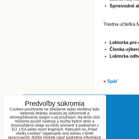
Sprievodné ak
Triedna učiteľka 
Lektorka pre
Členka výbero
Lektorka odbo
«
Späť
Predvoľby súkromia
KONTAKT
Cookies používame na zlepšenie vašej návštevy tejto
webovej stránky, analýzu jej výkonnosti a
zhromažďovanie údajov o jej používaní. Na tento účel
Základná umelecká škola
môžeme použiť nástroje a služby tretích strán a
zhromaždené údaje sa môžu preniesť k partnerom v
Kukučínova 27
EÚ, USA alebo iných krajinách. Kliknutím na „Prijať
Šaľa 927 01
všetky cookies“ vyjadrujete svoj súhlas s týmto
spracovaním. Nižšie môžete nájsť podrobné informácie