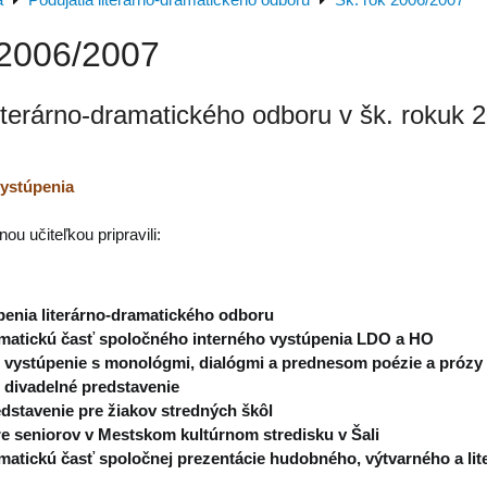
a
Podujatia literárno-dramatického odboru
Šk. rok 2006/2007
 2006/2007
literárno-dramatického odboru v šk. rokuk 
vystúpenia
nou učiteľkou pripravili:
penia literárno-dramatického odboru
amatickú časť spoločného interného vystúpenia LDO a HO
 vystúpenie s monológmi, dialógmi a prednesom poézie a prózy
 divadelné predstavenie
dstavenie pre žiakov stredných škôl
e seniorov v Mestskom kultúrnom stredisku v Šali
amatickú časť spoločnej prezentácie hudobného, výtvarného a l