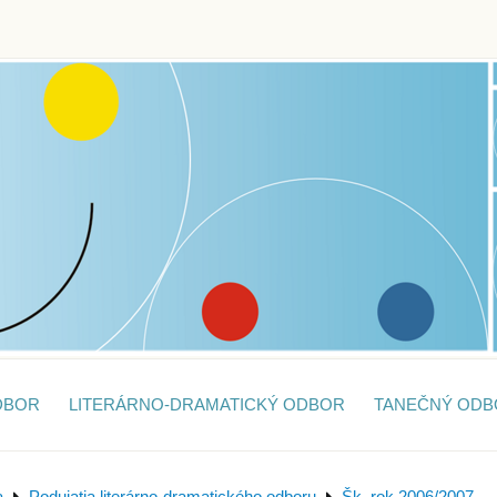
DBOR
LITERÁRNO-DRAMATICKÝ ODBOR
TANEČNÝ ODB