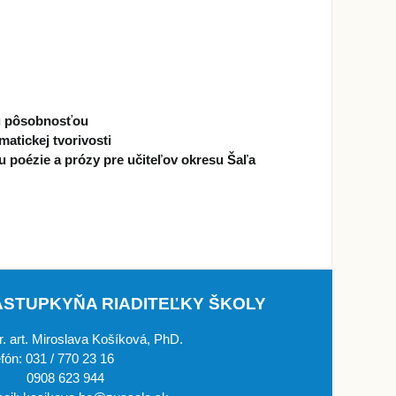
ou pôsobnosťou
atickej tvorivosti
 poézie a prózy pre učiteľov okresu Šaľa
ÁSTUPKYŇA RIADITEĽKY ŠKOLY
. art. Miroslava Košíková, PhD.
efón: 031 / 770 23 16
908 623 944