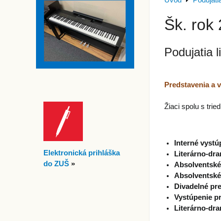
Úvod
Podujati
Šk. rok
Podujatia 
Predstavenia a 
Žiaci spolu s tried
Interné vystú
Elektronická prihláška
Literárno-dr
do ZUŠ
»
Absolventské
Absolventské
Divadelné pre
Vystúpenie pr
Literárno-dr