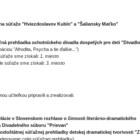
 na súťaže "Hviezdoslavov Kubín" a "Šaliansky Maťko"
ná prehliadka ochotníckeho divadla dospelých pre deti "Divadlo 
áciou "Afrodita, Psycha a tie ďalšie...")
súťaže sme získali:
1. miesto
le súťaže sme získali:
3. miesto
nou učiteľkou pripravili a zrealizovali:
lácie v Slovenskom rozhlase o činnosti literárno-dramatického
 Divadelného súboru "Prievan"
eloštátnej súťažnej prehliadky detskej dramatickej tvorivosti "Z
erovanie celej súťažnej prehliadky)