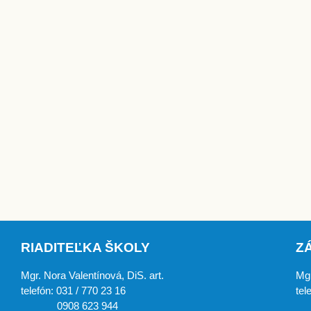
RIADITEĽKA ŠKOLY
Z
Mgr. Nora Valentínová, DiS. art.
Mgr
telefón: 031 / 770 23 16
tel
0908 623 944
0