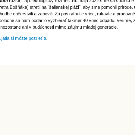
áhom
rozšíriť aj o ekologický rozmer. 16. mája 2022 sme sa spoločne ( ž
tra Bošňáka) stretli na "šalianskej pláži", aby sme pomohli prírode,
i hudbe občerstvili a zabavili. Za poskytnutie vriec, rukavíc a praco
oločne sa nám podarilo vyzbierať takmer 40 vriec odpadu. Veríme, že
v nezostane ani v budúcnosti mimo záujmu mladej generácie.
jatia si môžte pozrieť tu