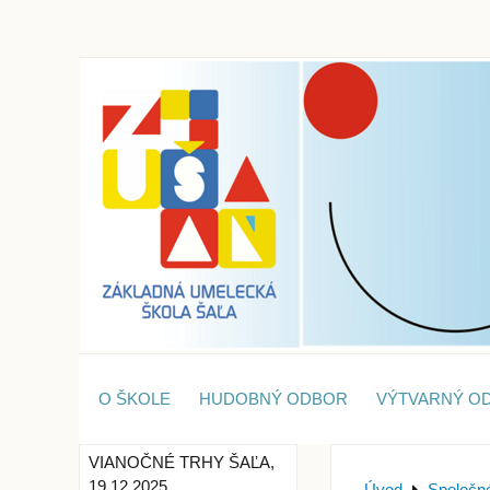
O ŠKOLE
HUDOBNÝ ODBOR
VÝTVARNÝ O
VIANOČNÉ TRHY ŠAĽA,
19.12.2025