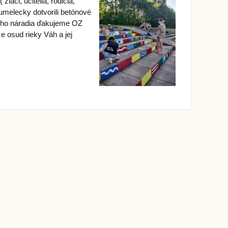
iaci, učitelia, rodičia,
 umelecky dotvorili betónové
vného náradia ďakujeme OZ
 osud rieky Váh a jej