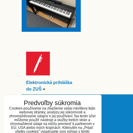
Elektronická prihláška
do ZUŠ
»
Predvoľby súkromia
KONTAKT
Cookies používame na zlepšenie vašej návštevy tejto
webovej stránky, analýzu jej výkonnosti a
zhromažďovanie údajov o jej používaní. Na tento účel
Základná umelecká škola
môžeme použiť nástroje a služby tretích strán a
zhromaždené údaje sa môžu preniesť k partnerom v
Kukučínova 27
EÚ, USA alebo iných krajinách. Kliknutím na „Prijať
Šaľa 927 01
všetky cookies“ vyjadrujete svoj súhlas s týmto