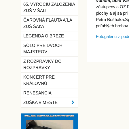
Váhom, dolu V
65. VÝROČIU ZALOŽENIA
zástupcovia OZ Pe
ZUŠ V ŠALI
plochy a aj sa pr
Petra Bošňáka.Sp
ČAROVNÁ FLAUTA A´LA
priľahlých breho
ZUŠ ŠAĽA
LEGENDA O BREZE
Fotogalériu z podu
SÓLO PRE DVOCH
MAJSTROV
Z ROZPRÁVKY DO
ROZPRÁVKY
KONCERT PRE
KRÁĽOVNÚ
RENESANCIA
ZUŠKA V MESTE