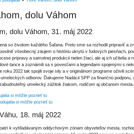
 podujatia
Hore Váhom, dolu Váhom
áhom, dolu Váhom
m, dolu Váhom, 31. máj 2022
ená so životom každého Šaľana. Preto sme sa rozhodli pripraviť a zre
 posilniť všeobecný záujem o históriu ukrytú v ľudových piesňach, po
ese prípravy a samotnej produkcii nielen žiaci, ale aj ich učitelia a 
udové tance a zoznámili sa s povesťami a legendami spojenými s rie
 roku 2022 tak spojili svoje sily a v originálnom programe oživili scé
 umeleckých odborov. Ďakujeme Nadácii SPP za finančnú podporu, 
nezabudnuteľný umelecký zážitok žiakom, rodičom aj občanom mesta.
jatia si môžte pozrieť tu
ujatia si môžte pozrieť tu
Váhu, 18. máj 2022
patrí k vyhľadávaným oddychovým zónam obyveteľov mesta, rozhod