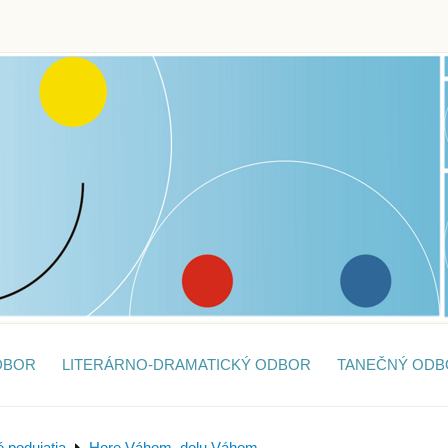
DBOR
LITERÁRNO-DRAMATICKÝ ODBOR
TANEČNÝ ODB