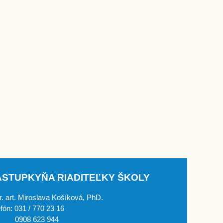
ÁSTUPKYŇA RIADITEĽKY ŠKOLY
. art. Miroslava Košíková, PhD.
efón: 031 / 770 23 16
908 623 944