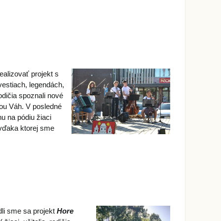
alizovať projekt s
vestiach, legendách,
rodičia spoznali nové
kou Váh. V posledné
nu na pódiu žiaci
vďaka ktorej sme
li sme sa projekt
Hore