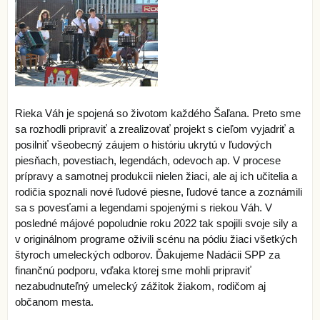
Rieka Váh je spojená so životom každého Šaľana. Preto sme
sa rozhodli pripraviť a zrealizovať projekt s cieľom vyjadriť a
posilniť všeobecný záujem o históriu ukrytú v ľudových
piesňach, povestiach, legendách, odevoch ap. V procese
prípravy a samotnej produkcii nielen žiaci, ale aj ich učitelia a
rodičia spoznali nové ľudové piesne, ľudové tance a zoznámili
sa s povesťami a legendami spojenými s riekou Váh. V
posledné májové popoludnie roku 2022 tak spojili svoje sily a
v originálnom programe oživili scénu na pódiu žiaci všetkých
štyroch umeleckých odborov. Ďakujeme Nadácii SPP za
finančnú podporu, vďaka ktorej sme mohli pripraviť
nezabudnuteľný umelecký zážitok žiakom, rodičom aj
občanom mesta.