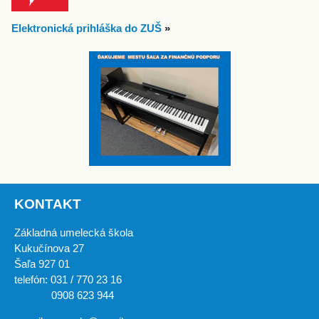
Elektronická prihláška do ZUŠ
»
KONTAKT
Základná umelecká škola
Kukučínova 27
Šaľa 927 01
telefón: 031 / 770 23 16
0908 623 944