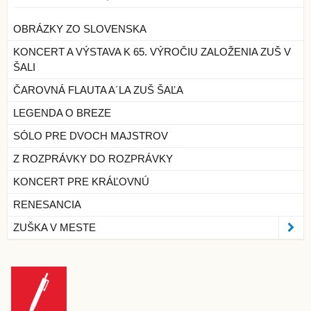
OBRÁZKY ZO SLOVENSKA
KONCERT A VÝSTAVA K 65. VÝROČIU ZALOŽENIA ZUŠ V
ŠALI
ČAROVNÁ FLAUTA A´LA ZUŠ ŠAĽA
LEGENDA O BREZE
SÓLO PRE DVOCH MAJSTROV
Z ROZPRÁVKY DO ROZPRÁVKY
KONCERT PRE KRÁĽOVNÚ
RENESANCIA
ZUŠKA V MESTE