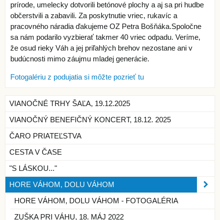
prírode, umelecky dotvorili betónové plochy a aj sa pri hudbe
občerstvili a zabavili. Za poskytnutie vriec, rukavíc a
pracovného náradia ďakujeme OZ Petra Bošňáka.Spoločne
sa nám podarilo vyzbierať takmer 40 vriec odpadu. Veríme,
že osud rieky Váh a jej priľahlých brehov nezostane ani v
budúcnosti mimo záujmu mladej generácie.
Fotogalériu z podujatia si môžte pozrieť tu
VIANOČNÉ TRHY ŠAĽA, 19.12.2025
VIANOČNÝ BENEFIČNÝ KONCERT, 18.12. 2025
ČARO PRIATEĽSTVA
CESTA V ČASE
"S LÁSKOU..."
HORE VÁHOM, DOLU VÁHOM
HORE VÁHOM, DOLU VÁHOM - FOTOGALÉRIA
ZUŠKA PRI VÁHU, 18. MÁJ 2022