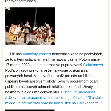
rôznych termínoch.
Už náš
Vianočný koncert
nenechal nikoho na pochybách,
že to s tými oslavami myslíme naozaj vážne. Potom prišiel
17.marec 2023 a s ním starostlivo pripravovaný
Galakoncert
.
Podľa ohlasov prekonal aj tie najvyššie očakávania
pozvaných hostí. V ten večer si totiž pre nás urobili čas
úspešní bývalí absolventi školy. Svojím programom očarili
publikum a zároveň odmenili inštitúciu, ktorá ich životy
nasmerovala do umeleckých sfér.
Históriu aj súčasnosť
ZUŠky sme spracovali vo forme filmu (s názvom "70 a stále
mladá") a premiérovo sme ho uviedli tiež na Galakoncerte.