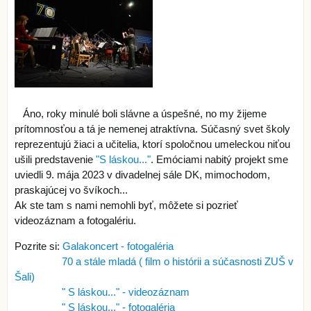
Áno, roky minulé boli slávne a úspešné, no my žijeme
prítomnosťou a tá je nemenej atraktívna. Súčasný svet školy
reprezentujú žiaci a učitelia, ktorí spoločnou umeleckou niťou
ušili predstavenie
"S láskou..."
. Emóciami nabitý projekt sme
uviedli 9. mája 2023 v divadelnej sále DK, mimochodom,
praskajúcej vo švíkoch...
Ak ste tam s nami nemohli byť, môžete si pozrieť
videozáznam a fotogalériu.
Pozrite si:
Galakoncert - fotogaléria
70 a stále mladá ( film o histórii a súčasnosti ZUŠ v
Šali)
" S láskou..." - videozáznam
" S láskou..." - fotogaléria