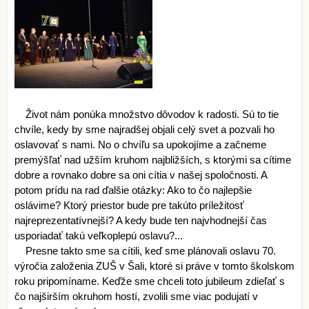
Život nám ponúka množstvo dôvodov k radosti. Sú to tie
chvíle, kedy by sme najradšej objali celý svet a pozvali ho
oslavovať s nami. No o chvíľu sa upokojíme a začneme
premýšľať nad užším kruhom najbližších, s ktorými sa cítime
dobre a rovnako dobre sa oni cítia v našej spoločnosti. A
potom prídu na rad ďalšie otázky: Ako to čo najlepšie
oslávime? Ktorý priestor bude pre takúto príležitosť
najreprezentatívnejší? A kedy bude ten najvhodnejší čas
usporiadať takú veľkoplepú oslavu?...
Presne takto sme sa cítili, keď sme plánovali oslavu 70.
výročia založenia ZUŠ v Šali, ktoré si práve v tomto školskom
roku pripomíname. Keďže sme chceli toto jubileum zdieľať s
čo najširším okruhom hostí, zvolili sme viac podujatí v