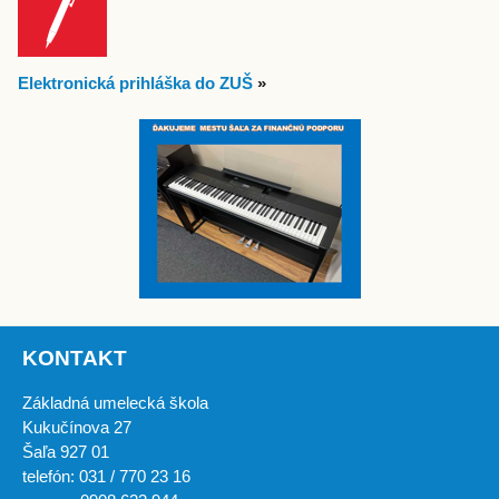
Elektronická prihláška do ZUŠ
»
KONTAKT
Základná umelecká škola
Kukučínova 27
Šaľa 927 01
telefón: 031 / 770 23 16