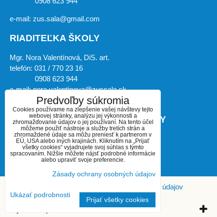
0908 623 944
e-mail: zus.sala@gmail.com
RIADITEĽKA ŠKOLY
Mgr. Nora Valentínová, DiS. art.
telefón: 031 / 770 23 16
0908 623 944
e-mail: nora.valentinova@zussala.sk
Predvoľby súkromia
Cookies používame na zlepšenie vašej návštevy tejto
webovej stránky, analýzu jej výkonnosti a
ZÁSTUPKYŇA RIADITEĽKY ŠKOLY
zhromažďovanie údajov o jej používaní. Na tento účel
môžeme použiť nástroje a služby tretích strán a
zhromaždené údaje sa môžu preniesť k partnerom v
Mgr. art. Miroslava Košíková, PhD.
EÚ, USA alebo iných krajinách. Kliknutím na „Prijať
všetky cookies“ vyjadrujete svoj súhlas s týmto
telefón: 031 / 770 23 16
spracovaním. Nižšie môžete nájsť podrobné informácie
0908 623 944
alebo upraviť svoje preferencie.
e-mail: kosikova.ho@zussala.sk
Zásady ochrany osobných údajov
Predvoľby súkromia
Zásady ochrany osobných údajov
Ukázať podrobnosti
Prijať všetky cookies
Vytvorené pomocou:
BiznisWeb.sk